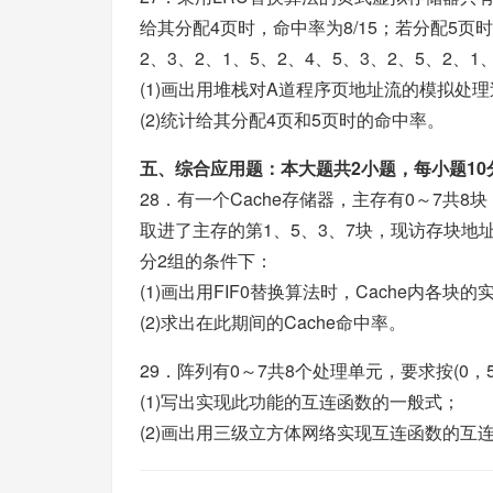
给其分配4页时，命中率为8/15；若分配5页
2、3、2、1、5、2、4、5、3、2、5、2、1
(1)画出用堆栈对A道程序页地址流的模拟处
(2)统计给其分配4页和5页时的命中率。
五、综合应用题：本大题共2小题，每小题10
28．有一个Cache存储器，主存有0～7共8块
取进了主存的第1、5、3、7块，现访存块地址流又
分2组的条件下：
(1)画出用FIF0替换算法时，Cache内各
(2)求出在此期间的Cache命中率。
29．阵列有0～7共8个处理单元，要求按(0，5)、
(1)写出实现此功能的互连函数的一般式；
(2)画出用三级立方体网络实现互连函数的互