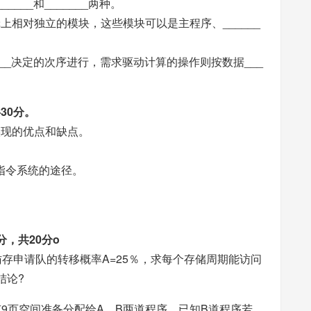
___和_______两种。
上相对独立的模块，这些模块可以是主程序、______
___决定的次序进行，需求驱动计算的操作则按数据___
30分。
实现的优点和缺点。
C指令系统的途径。
，共20分o
访存申请队的转移概率A=25％，求每个存储周期能访问
结论?
有9页空间准备分配给A、B两道程序。已知B道程序若