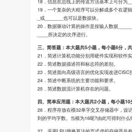
18．信息在总线上的传送方法基本上可分为____
19．一个复杂的大程序可以分解成多个在逻辑
_或_______也可以是数据块。
20．数据驱动计算的操作是按输人数据____
____所决定的次序进行。
三、简答题：本大题共5小题，每小题6分，共
21．简述计算机功能分别用硬件实现和软件
22．简述数据描述符和标志符的差别。
23．简述面向高级语言的优化实现改进CIS
24．简述中断系统的主要功能和要求。
25．简述数据流计算机存在的问题。
四、简单应用题：本大题共2小题，每小题10分
26．程序存放在模32单字交叉存储器中，设
到的平均字数。当模为16呢?由此可得到什么
27．采用LRU替换算法的页式虚拟存储器共